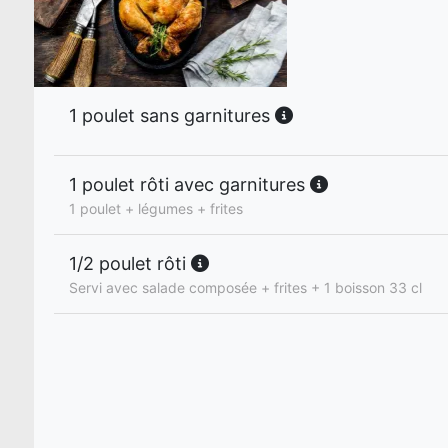
1 poulet sans garnitures
1 poulet rôti avec garnitures
1 poulet + légumes + frites
1/2 poulet rôti
Servi avec salade composée + frites + 1 boisson 33 cl