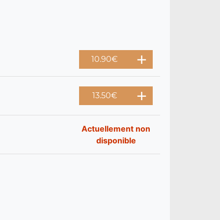
10.90
€
13.50
€
Actuellement non
disponible