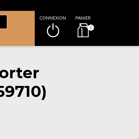
CONNEXION
PANIER
0
orter
59710)