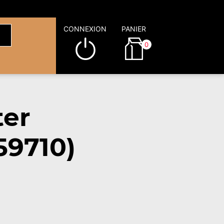
CONNEXION
PANIER
0
ter
59710)