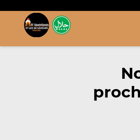
No
proch