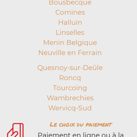
Bousbecque
Comines
Halluin
Linselles
Menin Belgique
Neuville en Ferrain
Quesnoy-sur-Deûle
Roncq
Tourcoing
Wambrechies
Wervicq-Sud
Le choix du paiement
Paiement en ligne ou à la