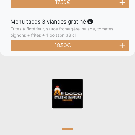
17.50
€
Menu tacos 3 viandes gratiné
Frites à l'intérieur, sauce fromagère, salade, tomates,
oignons + frites + 1 boisson 33 cl
18.50
€