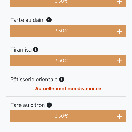
3.50
€
Tarte au daim
3.50
€
Tiramisu
3.50
€
Pâtisserie orientale
Actuellement non disponible
Tare au citron
3.50
€