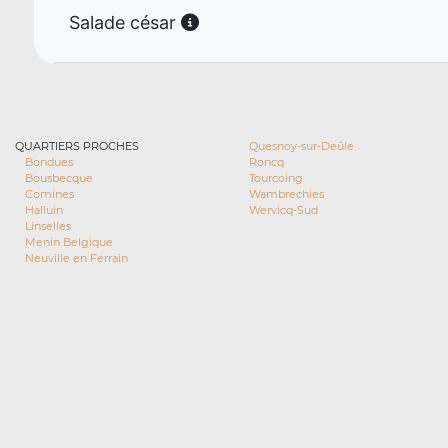
Salade césar
QUARTIERS PROCHES
Quesnoy-sur-Deûle
Bondues
Roncq
Bousbecque
Tourcoing
Comines
Wambrechies
Halluin
Wervicq-Sud
Linselles
Menin Belgique
Neuville en Ferrain