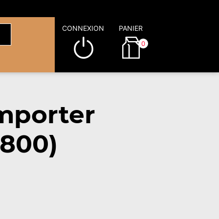
CONNEXION
PANIER
0
mporter
9800)