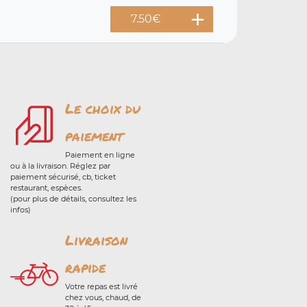
7.50
€
Le choix du
paiement
Paiement en ligne
ou à la livraison. Réglez par
paiement sécurisé, cb, ticket
restaurant, espèces.
(pour plus de détails, consultez les
infos)
Livraison
rapide
Votre repas est livré
chez vous, chaud, de