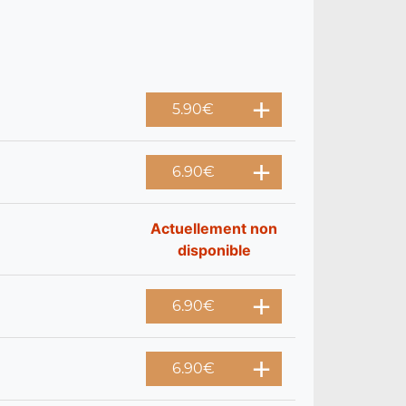
5.90
€
6.90
€
Actuellement non
disponible
6.90
€
6.90
€