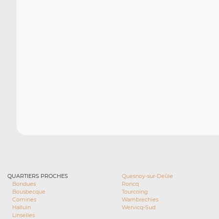
QUARTIERS PROCHES
Quesnoy-sur-Deûle
Bondues
Roncq
Bousbecque
Tourcoing
Comines
Wambrechies
Halluin
Wervicq-Sud
Linselles