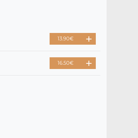
13.90
€
16.50
€