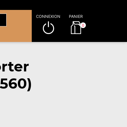
CONNEXION
PANIER
0
rter
560)