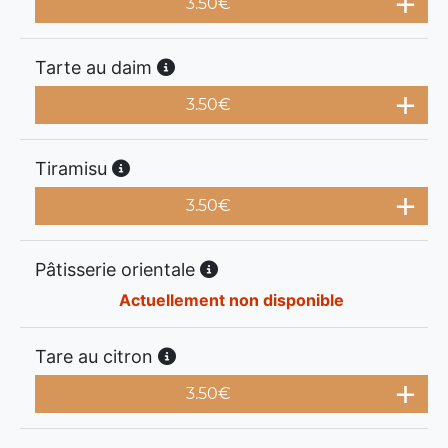
3.50
€
Tarte au daim
3.50
€
Tiramisu
3.50
€
Pâtisserie orientale
Actuellement non disponible
Tare au citron
3.50
€