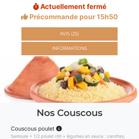
Actuellement fermé
Précommande pour 15h50
AVIS (25)
INFORMATIONS
Nos Couscous
Couscous poulet
Semoule + 1/2 poulet rôti + légumes en sauce : carottes,