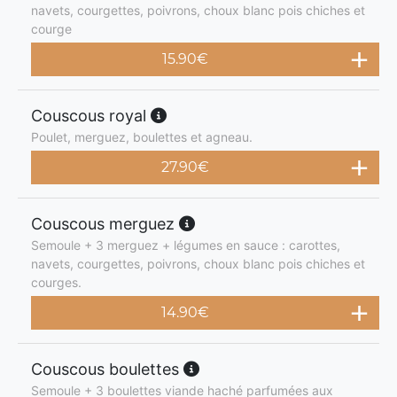
navets, courgettes, poivrons, choux blanc pois chiches et
courge
15.90
€
Couscous royal
Poulet, merguez, boulettes et agneau.
27.90
€
Couscous merguez
Semoule + 3 merguez + légumes en sauce : carottes,
navets, courgettes, poivrons, choux blanc pois chiches et
courges.
14.90
€
Couscous boulettes
Semoule + 3 boulettes viande haché parfumées aux