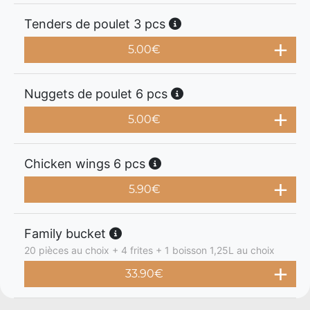
Tenders de poulet 3 pcs
5.00
€
Nuggets de poulet 6 pcs
5.00
€
Chicken wings 6 pcs
5.90
€
Family bucket
20 pièces au choix + 4 frites + 1 boisson 1,25L au choix
33.90
€