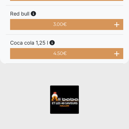
Red bull
3.00
€
Coca cola 1,25 l
4.50
€