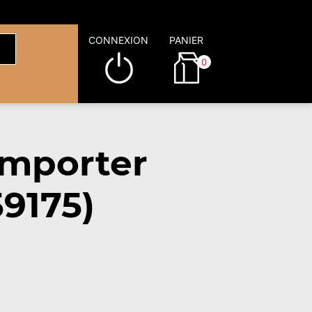
CONNEXION
PANIER
0
emporter
9175)