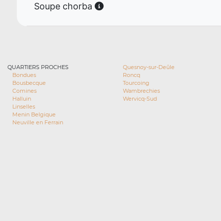
Soupe chorba
QUARTIERS PROCHES
Quesnoy-sur-Deûle
Bondues
Roncq
Bousbecque
Tourcoing
Comines
Wambrechies
Halluin
Wervicq-Sud
Linselles
Menin Belgique
Neuville en Ferrain