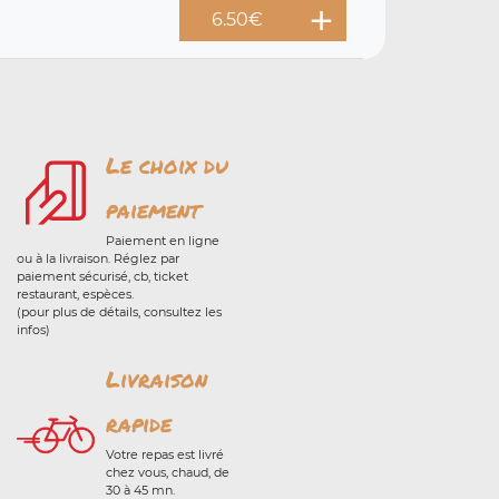
6.50
€
Le choix du
paiement
Paiement en ligne
ou à la livraison. Réglez par
paiement sécurisé, cb, ticket
restaurant, espèces.
(pour plus de détails, consultez les
infos)
Livraison
rapide
Votre repas est livré
chez vous, chaud, de
30 à 45 mn.