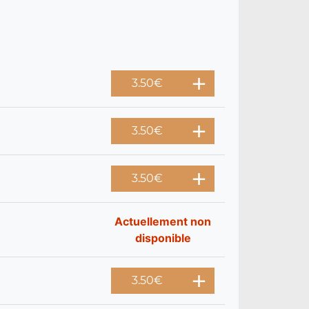
3.50
€
3.50
€
3.50
€
Actuellement non
disponible
3.50
€