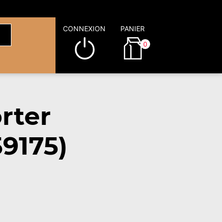
CONNEXION
PANIER
0
rter
9175)