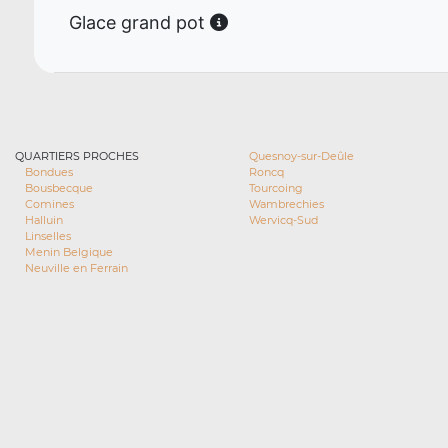
Glace grand pot
QUARTIERS PROCHES
Quesnoy-sur-Deûle
Bondues
Roncq
Bousbecque
Tourcoing
Comines
Wambrechies
Halluin
Wervicq-Sud
Linselles
Menin Belgique
Neuville en Ferrain