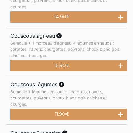
courgettes, poivrons, choux blanc pois chiches et
courges.
14.90
€
Couscous agneau
Semoule + 1 morceau d'agneau + légumes en sauce :
carottes, navets, courgettes, poivrons, choux blanc pois
chiches et courges.
16.90
€
Couscous légumes
Semoule + légumes en sauce : carottes, navets,
courgettes, poivrons, choux blanc pois chiches et
courges.
11.90
€