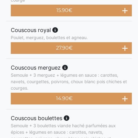
15.90
€
Couscous royal
Poulet, merguez, boulettes et agneau.
27.90
€
Couscous merguez
Semoule + 3 merguez + légumes en sauce : carottes,
navets, courgettes, poivrons, choux blanc pois chiches et
courges.
14.90
€
Couscous boulettes
Semoule + 3 boulettes viande haché parfumées aux
épices + légumes en sauce : carottes, navets,