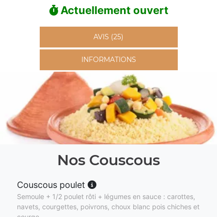
Actuellement ouvert
AVIS (25)
INFORMATIONS
Nos Couscous
Couscous poulet
Semoule + 1/2 poulet rôti + légumes en sauce : carottes,
navets, courgettes, poivrons, choux blanc pois chiches et
courge