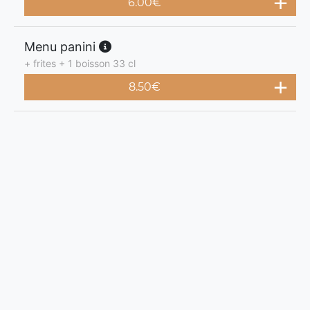
6.00
€
Menu panini
+ frites + 1 boisson 33 cl
8.50
€