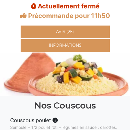
Actuellement fermé
Précommande pour 11h50
AVIS (25)
INFORMATIONS
Nos Couscous
Couscous poulet
Semoule + 1/2 poulet rôti + légumes en sauce : carottes,