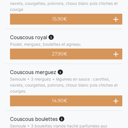
navets, courgettes, poivrons, choux blanc pois chiches et
courge
15.90
€
Couscous royal
Poulet, merguez, boulettes et agneau.
27.90
€
Couscous merguez
Semoule + 3 merguez + légumes en sauce : carottes,
navets, courgettes, poivrons, choux blanc pois chiches et
courges.
14.90
€
Couscous boulettes
Semoule + 3 boulettes viande haché parfumées aux