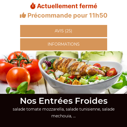
Actuellement fermé
Précommande pour 11h50
AVIS (25)
INFORMATIONS
Nos Entrées Froides
salade tomate mozzarella, salade tunisienne, salade
mechouia, ...