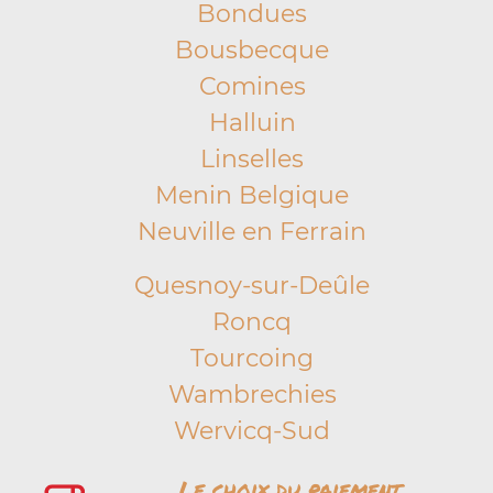
Bondues
Bousbecque
Comines
Halluin
Linselles
Menin Belgique
Neuville en Ferrain
Quesnoy-sur-Deûle
Roncq
Tourcoing
Wambrechies
Wervicq-Sud
Le choix du paiement