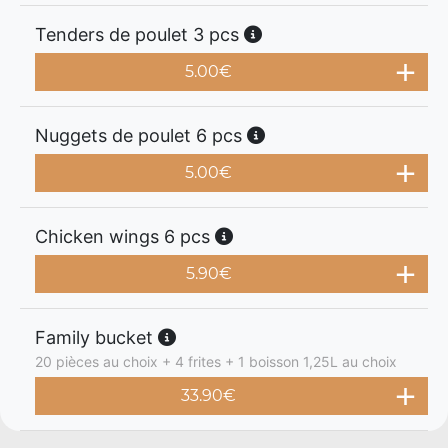
Tenders de poulet 3 pcs
5.00
€
Nuggets de poulet 6 pcs
5.00
€
Chicken wings 6 pcs
5.90
€
Family bucket
20 pièces au choix + 4 frites + 1 boisson 1,25L au choix
33.90
€