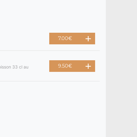
7.00
€
9.50
€
oisson 33 cl au