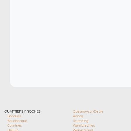
QUARTIERS PROCHES
Quesnoy-sur-Deûle
Bondues
Roncq
Bousbecque
Tourcoing
Comines
Wambrechies
Halluin
Wervicq-Sud