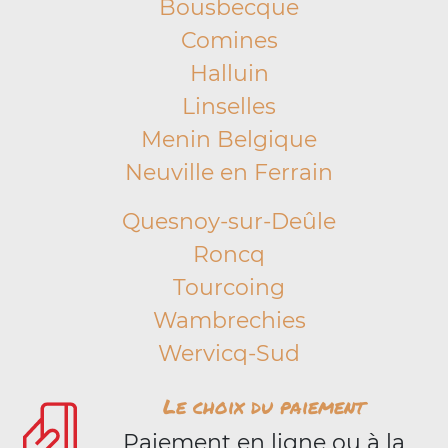
Bousbecque
Comines
Halluin
Linselles
Menin Belgique
Neuville en Ferrain
Quesnoy-sur-Deûle
Roncq
Tourcoing
Wambrechies
Wervicq-Sud
Le choix du paiement
Paiement en ligne ou à la