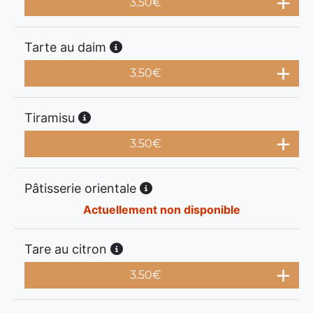
3.50
€
Tarte au daim
3.50
€
Tiramisu
3.50
€
Pâtisserie orientale
Actuellement non disponible
Tare au citron
3.50
€