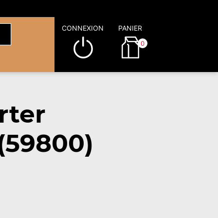
CONNEXION
PANIER
0
rter
(59800)