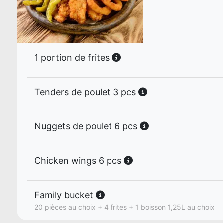
1 portion de frites
Tenders de poulet 3 pcs
Nuggets de poulet 6 pcs
Chicken wings 6 pcs
Family bucket
20 pièces au choix + 4 frites + 1 boisson 1,25L au choix