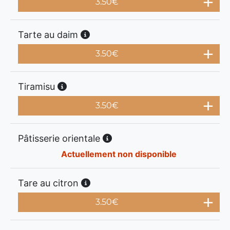
3.50
€
Tarte au daim
3.50
€
Tiramisu
3.50
€
Pâtisserie orientale
Actuellement non disponible
Tare au citron
3.50
€