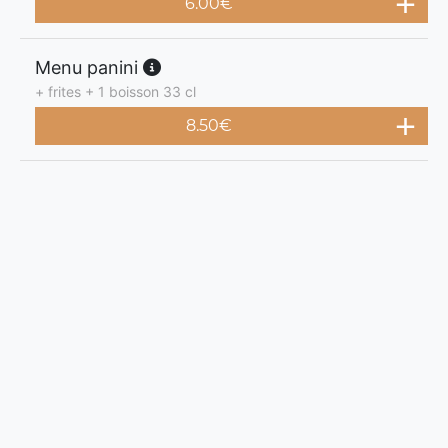
6.00
€
Menu panini
+ frites + 1 boisson 33 cl
8.50
€