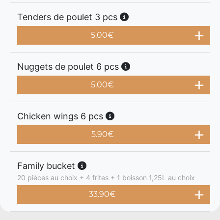
Tenders de poulet 3 pcs
5.00
€
Nuggets de poulet 6 pcs
5.00
€
Chicken wings 6 pcs
5.90
€
Family bucket
20 pièces au choix + 4 frites + 1 boisson 1,25L au choix
33.90
€