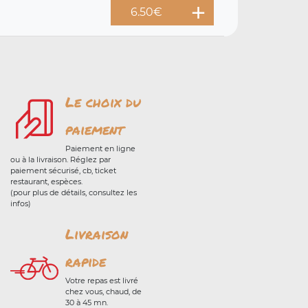
6.50
€
Le choix du
paiement
Paiement en ligne
ou à la livraison. Réglez par
paiement sécurisé, cb, ticket
restaurant, espèces.
(pour plus de détails, consultez les
infos)
Livraison
rapide
Votre repas est livré
chez vous, chaud, de
30 à 45 mn.