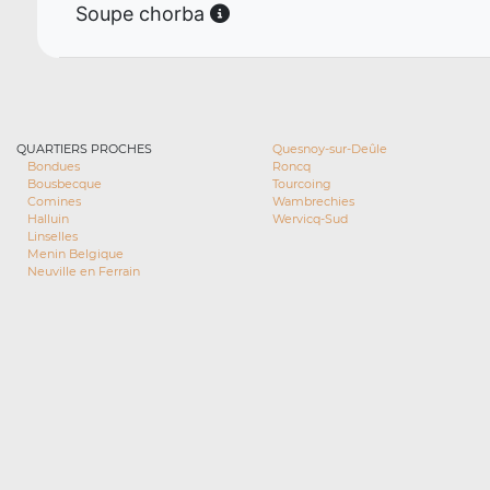
Soupe chorba
QUARTIERS PROCHES
Quesnoy-sur-Deûle
Bondues
Roncq
Bousbecque
Tourcoing
Comines
Wambrechies
Halluin
Wervicq-Sud
Linselles
Menin Belgique
Neuville en Ferrain