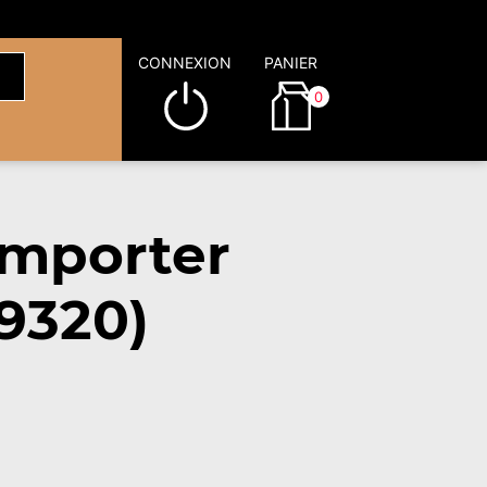
CONNEXION
PANIER
0
emporter
9320)