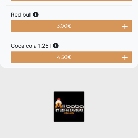
Red bull
3.00
€
Coca cola 1,25 l
4.50
€