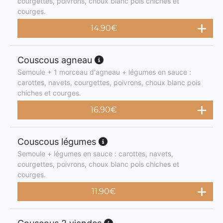
courgettes, poivrons, choux blanc pois chiches et
courges.
14.90
€
Couscous agneau
Semoule + 1 morceau d'agneau + légumes en sauce :
carottes, navets, courgettes, poivrons, choux blanc pois
chiches et courges.
16.90
€
Couscous légumes
Semoule + légumes en sauce : carottes, navets,
courgettes, poivrons, choux blanc pois chiches et
courges.
11.90
€