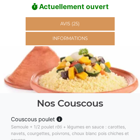
Actuellement ouvert
AVIS (25)
INFORMATIONS
Nos Couscous
Couscous poulet
Semoule + 1/2 poulet rôti + légumes en sauce : carottes,
navets, courgettes, poivrons, choux blanc pois chiches et
courge