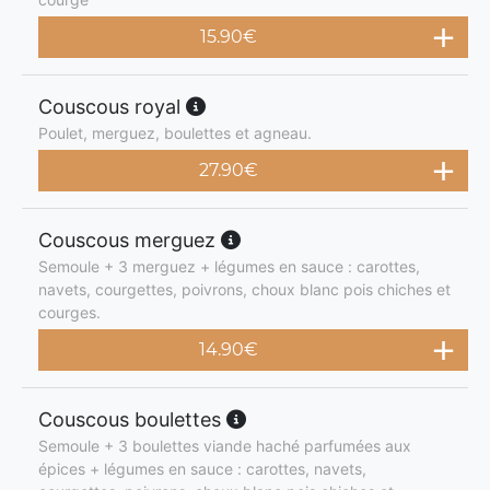
15.90
€
Couscous royal
Poulet, merguez, boulettes et agneau.
27.90
€
Couscous merguez
Semoule + 3 merguez + légumes en sauce : carottes,
navets, courgettes, poivrons, choux blanc pois chiches et
courges.
14.90
€
Couscous boulettes
Semoule + 3 boulettes viande haché parfumées aux
épices + légumes en sauce : carottes, navets,