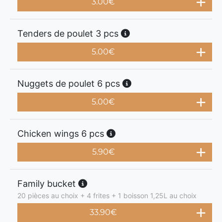
3.00
€
Tenders de poulet 3 pcs
5.00
€
Nuggets de poulet 6 pcs
5.00
€
Chicken wings 6 pcs
5.90
€
Family bucket
20 pièces au choix + 4 frites + 1 boisson 1,25L au choix
33.90
€