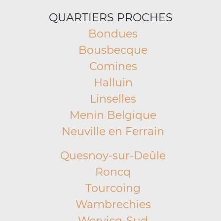
QUARTIERS PROCHES
Bondues
Bousbecque
Comines
Halluin
Linselles
Menin Belgique
Neuville en Ferrain
Quesnoy-sur-Deûle
Roncq
Tourcoing
Wambrechies
Wervicq-Sud