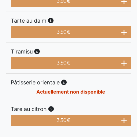
3.50
€
Tarte au daim
3.50
€
Tiramisu
3.50
€
Pâtisserie orientale
Actuellement non disponible
Tare au citron
3.50
€