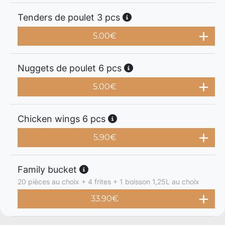
Tenders de poulet 3 pcs
5.00
€
Nuggets de poulet 6 pcs
5.00
€
Chicken wings 6 pcs
5.90
€
Family bucket
20 pièces au choix + 4 frites + 1 boisson 1,25L au choix
33.90
€