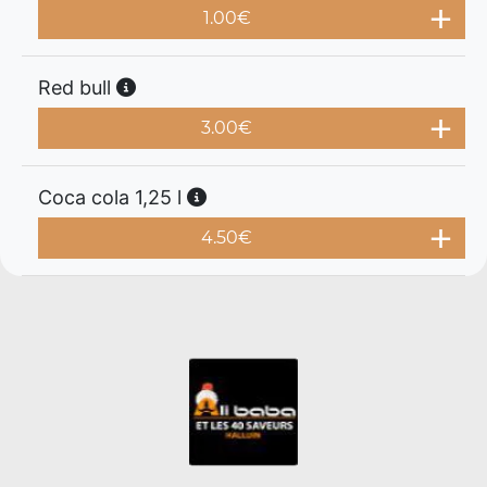
1.00
€
Red bull
3.00
€
Coca cola 1,25 l
4.50
€