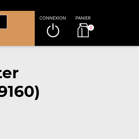
CONNEXION
PANIER
0
ter
9160)