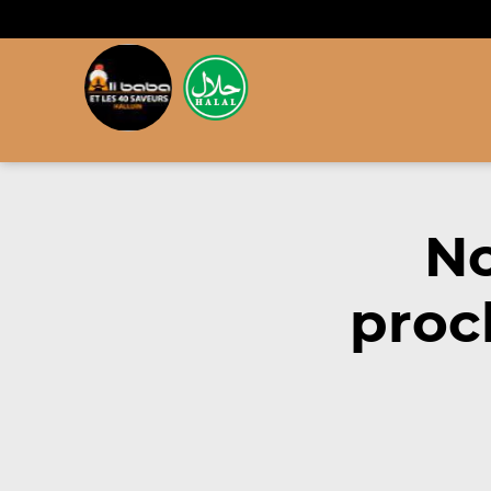
No
proc