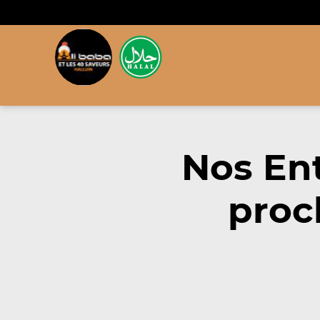
Nos En
proc