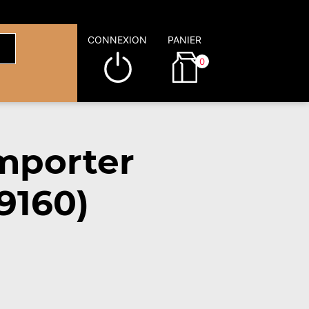
CONNEXION
PANIER
0
mporter
9160)