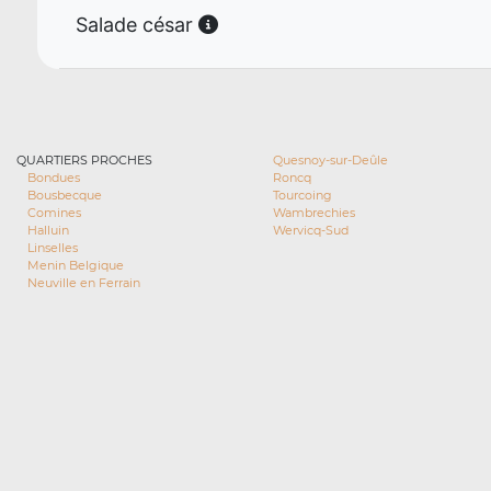
Salade césar
QUARTIERS PROCHES
Quesnoy-sur-Deûle
Bondues
Roncq
Bousbecque
Tourcoing
Comines
Wambrechies
Halluin
Wervicq-Sud
Linselles
Menin Belgique
Neuville en Ferrain