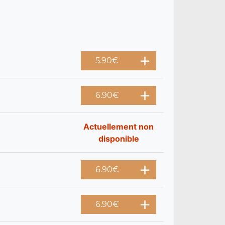
5.90
€
6.90
€
Actuellement non
disponible
6.90
€
6.90
€