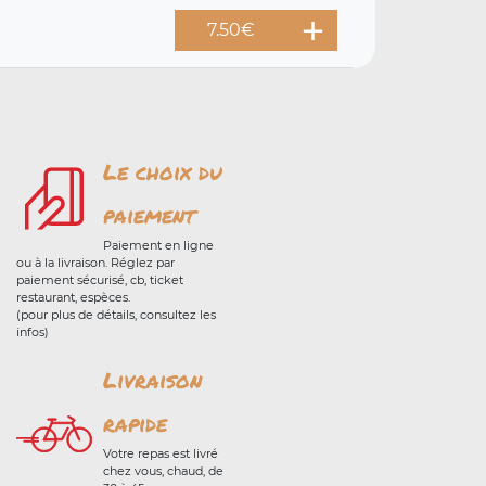
7.50
€
Le choix du
paiement
Paiement en ligne
ou à la livraison. Réglez par
paiement sécurisé, cb, ticket
restaurant, espèces.
(pour plus de détails, consultez les
infos)
Livraison
rapide
Votre repas est livré
chez vous, chaud, de