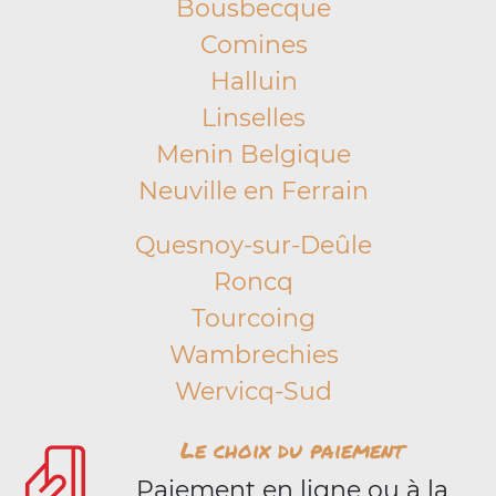
Bousbecque
Comines
Halluin
Linselles
Menin Belgique
Neuville en Ferrain
Quesnoy-sur-Deûle
Roncq
Tourcoing
Wambrechies
Wervicq-Sud
Le choix du paiement
Paiement en ligne ou à la