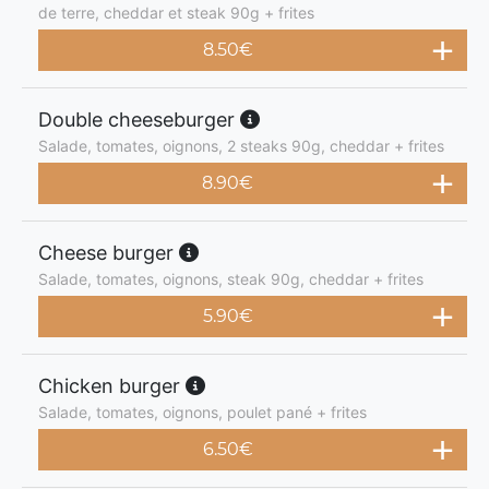
de terre, cheddar et steak 90g + frites
8.50
€
Double cheeseburger
Salade, tomates, oignons, 2 steaks 90g, cheddar + frites
8.90
€
Cheese burger
Salade, tomates, oignons, steak 90g, cheddar + frites
5.90
€
Chicken burger
Salade, tomates, oignons, poulet pané + frites
6.50
€