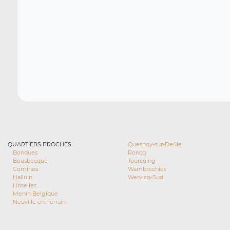
QUARTIERS PROCHES
Quesnoy-sur-Deûle
Bondues
Roncq
Bousbecque
Tourcoing
Comines
Wambrechies
Halluin
Wervicq-Sud
Linselles
Menin Belgique
Neuville en Ferrain