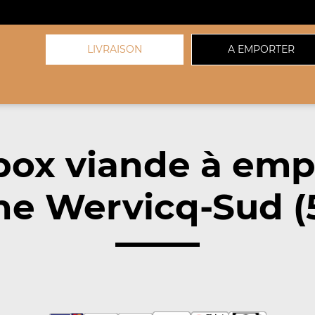
LIVRAISON
A EMPORTER
box viande à emp
he Wervicq-Sud (5