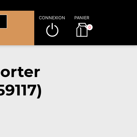
CONNEXION
PANIER
0
orter
9117)