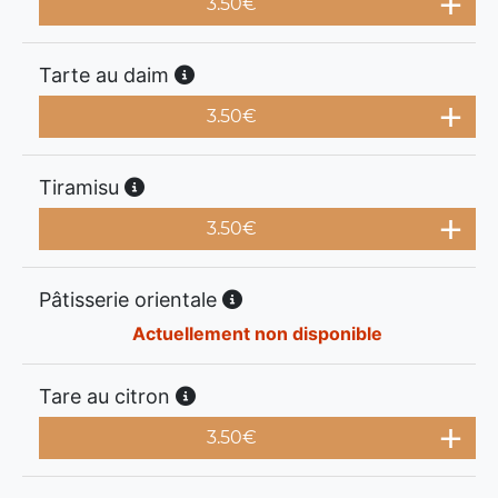
3.50
€
Tarte au daim
3.50
€
Tiramisu
3.50
€
Pâtisserie orientale
Actuellement non disponible
Tare au citron
3.50
€