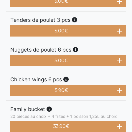
3.00
€
Tenders de poulet 3 pcs
5.00
€
Nuggets de poulet 6 pcs
5.00
€
Chicken wings 6 pcs
5.90
€
Family bucket
20 pièces au choix + 4 frites + 1 boisson 1,25L au choix
33.90
€