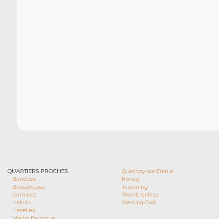
QUARTIERS PROCHES
Quesnoy-sur-Deûle
Bondues
Roncq
Bousbecque
Tourcoing
Comines
Wambrechies
Halluin
Wervicq-Sud
Linselles
Menin Belgique