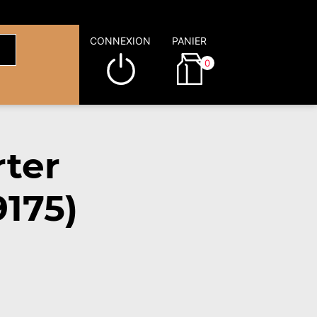
CONNEXION
PANIER
0
rter
9175)