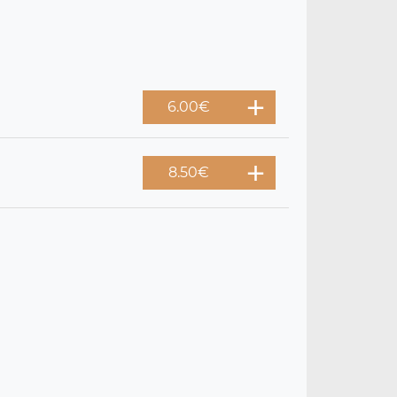
6.00
€
8.50
€