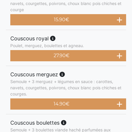
navets, courgettes, poivrons, choux blanc pois chiches et
courge
15.90
€
Couscous royal
Poulet, merguez, boulettes et agneau.
27.90
€
Couscous merguez
Semoule + 3 merguez + légumes en sauce : carottes,
navets, courgettes, poivrons, choux blanc pois chiches et
courges.
14.90
€
Couscous boulettes
Semoule + 3 boulettes viande haché parfumées aux