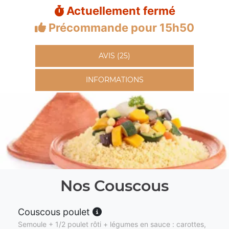
Actuellement fermé
Précommande pour 15h50
AVIS (25)
INFORMATIONS
Nos Couscous
Couscous poulet
Semoule + 1/2 poulet rôti + légumes en sauce : carottes,