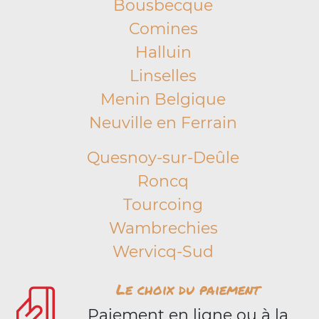
Bousbecque
Comines
Halluin
Linselles
Menin Belgique
Neuville en Ferrain
Quesnoy-sur-Deûle
Roncq
Tourcoing
Wambrechies
Wervicq-Sud
Le choix du paiement
Paiement en ligne ou à la