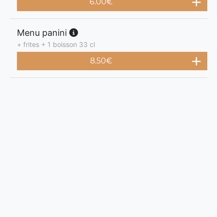
6.00
€
Menu panini
+ frites + 1 boisson 33 cl
8.50
€