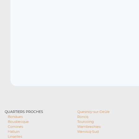
QUARTIERS PROCHES
Quesnoy-sur-Deûle
Bondues
Roncq
Bousbecque
Tourcoing
Comines
Wambrechies
Halluin
Wervicq-Sud
Linselles