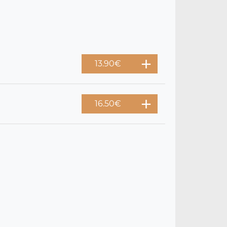
13.90
€
16.50
€