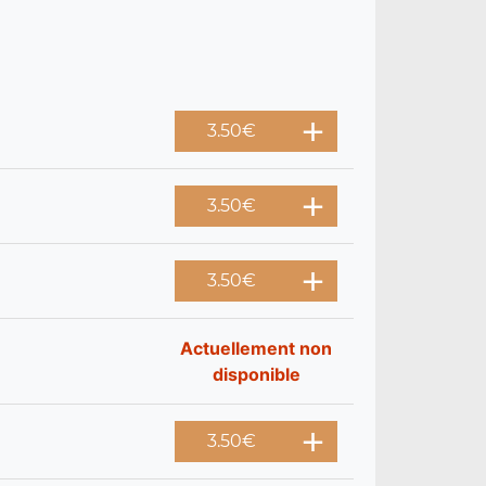
3.50
€
3.50
€
3.50
€
Actuellement non
disponible
3.50
€