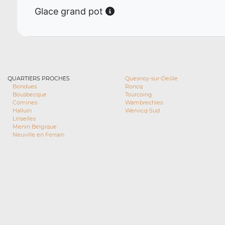
Glace grand pot
QUARTIERS PROCHES
Quesnoy-sur-Deûle
Bondues
Roncq
Bousbecque
Tourcoing
Comines
Wambrechies
Halluin
Wervicq-Sud
Linselles
Menin Belgique
Neuville en Ferrain