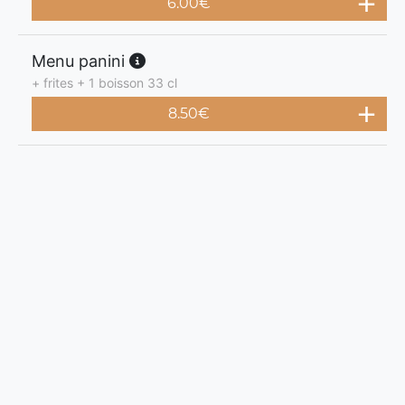
6.00
€
Menu panini
+ frites + 1 boisson 33 cl
8.50
€