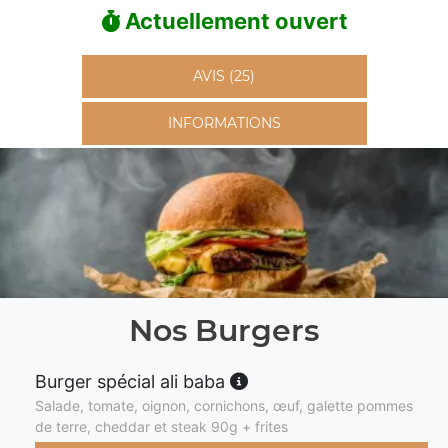
Actuellement ouvert
AVIS (25)
INFORMATIONS
Nos Burgers
Burger spécial ali baba
Salade, tomate, oignon, cornichons, œuf, galette pommes
de terre, cheddar et steak 90g + frites