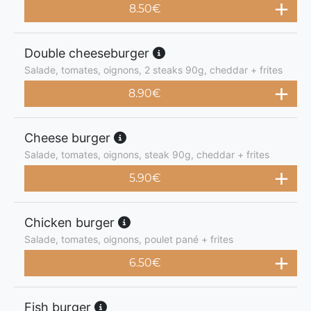
8.50
€
Double cheeseburger
Salade, tomates, oignons, 2 steaks 90g, cheddar + frites
8.90
€
Cheese burger
Salade, tomates, oignons, steak 90g, cheddar + frites
5.90
€
Chicken burger
Salade, tomates, oignons, poulet pané + frites
6.50
€
Fish burger