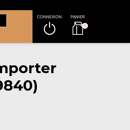
CONNEXION
PANIER
0
mporter
9840)