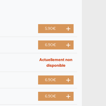
5.90
€
6.90
€
Actuellement non
disponible
6.90
€
6.90
€