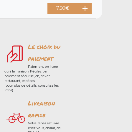
7.50
€
Le choix du
paiement
Paiement en ligne
ou à la livraison. Réglez par
paiement sécurisé, cb, ticket
restaurant, espèces.
(pour plus de détails, consultez les
infos)
Livraison
rapide
Votre repas est livré
chez vous, chaud, de