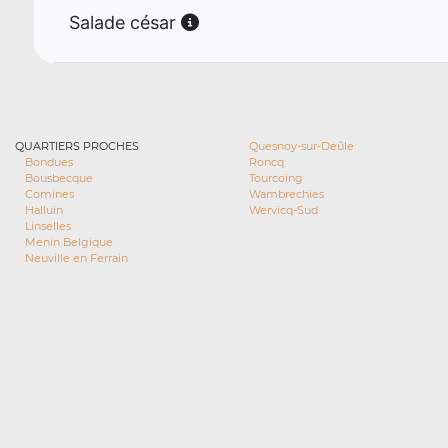
Salade césar
QUARTIERS PROCHES
Quesnoy-sur-Deûle
Bondues
Roncq
Bousbecque
Tourcoing
Comines
Wambrechies
Halluin
Wervicq-Sud
Linselles
Menin Belgique
Neuville en Ferrain