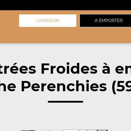
LIVRAISON
A EMPORTER
trées Froides à e
he Perenchies (5