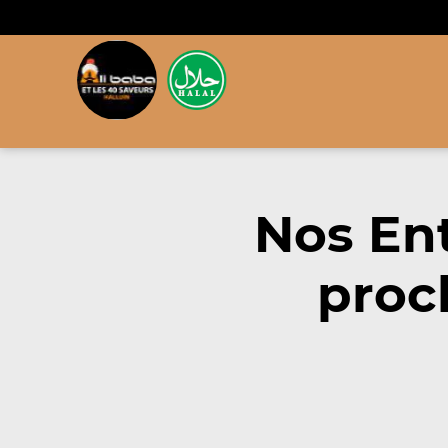
Nos En
proc