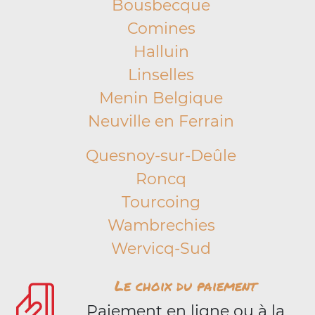
Bousbecque
Comines
Halluin
Linselles
Menin Belgique
Neuville en Ferrain
Quesnoy-sur-Deûle
Roncq
Tourcoing
Wambrechies
Wervicq-Sud
Le choix du paiement
Paiement en ligne ou à la